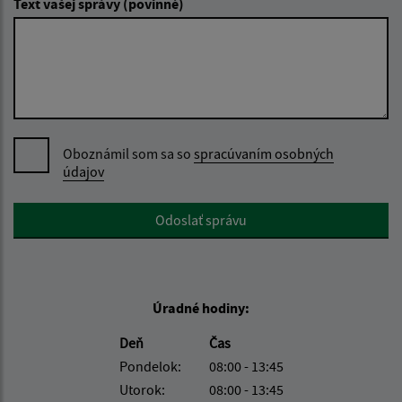
Text vašej správy (povinné)
Oboznámil som sa so
spracúvaním osobných
údajov
Google reCaptcha Response
Odoslať správu
Úradné hodiny:
Deň
Čas
Pondelok:
08:00 - 13:45
Utorok:
08:00 - 13:45