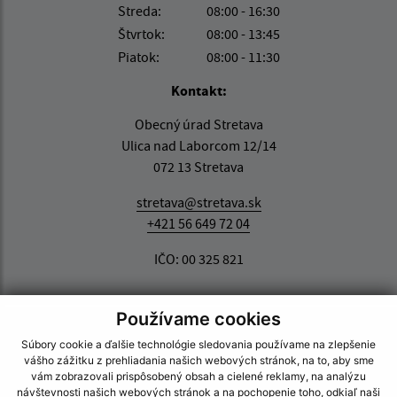
Streda:
08:00 - 16:30
Štvrtok:
08:00 - 13:45
Piatok:
08:00 - 11:30
Kontakt:
Obecný úrad Stretava
Ulica nad Laborcom 12/14
072 13 Stretava
stretava@stretava.sk
+421 56 649 72 04
IČO: 00 325 821
Používame cookies
Súbory cookie a ďalšie technológie sledovania používame na zlepšenie
vášho zážitku z prehliadania našich webových stránok, na to, aby sme
vám zobrazovali prispôsobený obsah a cielené reklamy, na analýzu
návštevnosti našich webových stránok a na pochopenie toho, odkiaľ naši