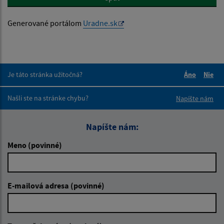
Generované portálom
Uradne.sk
Je táto stránka užitočná?
Áno
Nie
Boli tieto 
Boli 
Našli ste na stránke chybu?
Napíšte nám
Napíšte nám:
Meno (povinné)
E-mailová adresa (povinné)