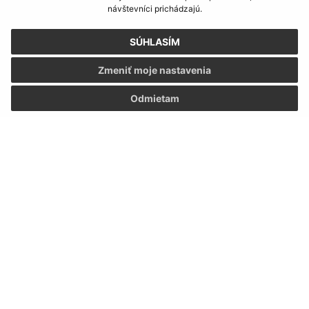
návštevníci prichádzajú.
SÚHLASÍM
Zmeniť moje nastavenia
Odmietam
Informácie o stránke:
Vyhlásenie o prístupnosti
Autorské práva
Ochrana osobných údajov
Navigácia:
Vytlačiť aktuálnu stránku
Mapa stránok
Cookies