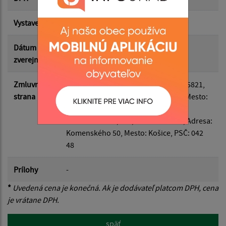
Vystavená
20.01.2025
Suma do:
Dátum
20.01.2025
zverejnenia
Filtrovať
Reset
Zmluvná
Odberateľ
: Obec Stretava, IČO: 00325821,
strana
Adresa: Ulica nad Laborcom 12/14, Mesto:
Stretava, PSČ: 072 13
Dodávateľ
: VVS, a.s., IČO: 36570460, Adresa:
Komenského 50, Mesto: Košice, PSČ: 042
48
Prílohy
-
*
Uvedená cena je konečná. Ak je dodávateľ platcom DPH, cena
je vrátane DPH.
späť