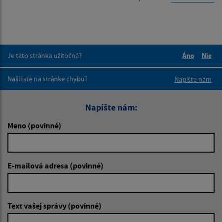
Je táto stránka užitočná?
Áno
Nie
Boli tieto 
Boli 
Našli ste na stránke chybu?
Napíšte nám
Napíšte nám:
Meno (povinné)
E-mailová adresa (povinné)
Text vašej správy (povinné)