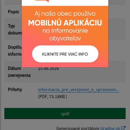
Popis
Filtrovať
Reset
Typ
Životné prostredie
dokumentu
Doplňujúce
informácie
Dátum
25.06.2026
zverejnenia
Prílohy
informacia_pre_verejnost_o_spravnom...
(PDF, 73.18KB )
späť
Generované portálom
Uradne.sk