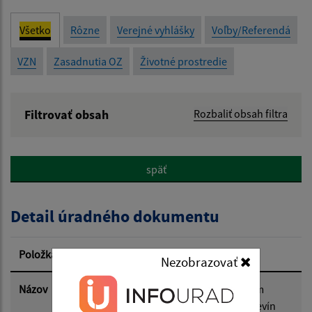
Všetko
Rôzne
Verejné vyhlášky
Voľby/Referendá
VZN
Zasadnutia OZ
Životné prostredie
Filtrovať obsah
Rozbaliť obsah filtra
Názov:
späť
Popis:
Detail úradného dokumentu
Dátum zverejnenia od:
Položka
Informácia
Nezobrazovať
Dátum zverejnenia do:
Názov
Informácia pre verejnosť o správnom
konaní OcU-2026/84-OcU - výrub drevín