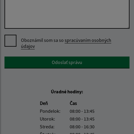
Oboznámil som sa so
spracúvaním osobných
údajov
Google reCaptcha Response
Odoslať správu
Úradné hodiny:
Deň
Čas
Pondelok:
08:00 - 13:45
Utorok:
08:00 - 13:45
Streda:
08:00 - 16:30