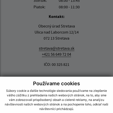
Štvrtok:
08:00 - 13:45
Piatok:
08:00 - 11:30
Kontakt:
Obecný úrad Stretava
Ulica nad Laborcom 12/14
072 13 Stretava
stretava@stretava.sk
+421 56 649 72 04
IČO: 00 325 821
Používame cookies
Súbory cookie a ďalšie technológie sledovania používame na zlepšenie
vášho zážitku z prehliadania našich webových stránok, na to, aby sme
vám zobrazovali prispôsobený obsah a cielené reklamy, na analýzu
návštevnosti našich webových stránok a na pochopenie toho, odkiaľ naši
návštevníci prichádzajú.