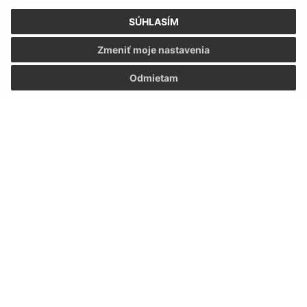
SÚHLASÍM
Zmeniť moje nastavenia
Odmietam
Informácie o stránke:
Vyhlásenie o prístupnosti
Autorské práva
Ochrana osobných údajov
Navigácia:
Vytlačiť aktuálnu stránku
Mapa stránok
Cookies
Rýchle odkazy: