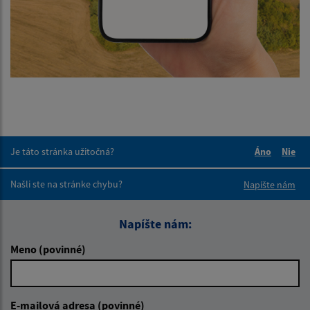
Je táto stránka užitočná?
Áno
Nie
Boli tieto 
Boli 
Našli ste na stránke chybu?
Napíšte nám
Napíšte nám:
Meno (povinné)
E-mailová adresa (povinné)