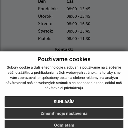
Deň
Čas
Pondelok:
08:00 - 13:45
Utorok:
08:00 - 13:45
Streda:
08:00 - 16:30
Štvrtok:
08:00 - 13:45
Piatok:
08:00 - 11:30
Kontakt:
Používame cookies
Obecný úrad Stretava
Ulica nad Laborcom 12/14
Súbory cookie a ďalšie technológie sledovania používame na zlepšenie
vášho zážitku z prehliadania našich webových stránok, na to, aby sme
072 13 Stretava
vám zobrazovali prispôsobený obsah a cielené reklamy, na analýzu
návštevnosti našich webových stránok a na pochopenie toho, odkiaľ naši
stretava@stretava.sk
návštevníci prichádzajú.
+421 56 649 72 04
SÚHLASÍM
IČO: 00 325 821
Zmeniť moje nastavenia
Odmietam