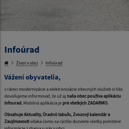
Infoúrad
Život v obci
Infoúrad
Vážení obyvatelia,
v rámci modernizácie a elektronizácie obecných služieb si Vás
dovoľujeme informovať, že už aj
naša obec používa aplikáciu
Infourad.
Mobilná aplikácia je
pre všetkých ZADARMO.
Obsahuje Aktuality, Úradnú tabuľu, Zvozový kalendár a
Zaujímavosti
vďaka čomu sa rýchlo dozviete všetky potrebné
informácie z diania u nás v obci.