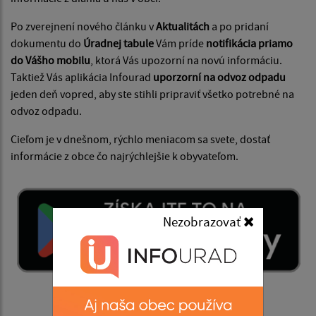
Po zverejnení nového článku v
Aktualitách
a po pridaní
dokumentu do
Úradnej tabule
Vám príde
notifikácia priamo
do Vášho mobilu
, ktorá Vás upozorní na novú informáciu.
Taktiež Vás aplikácia Infourad
uporzorní na odvoz odpadu
jeden deň vopred, aby ste stihli pripraviť všetko potrebné na
odvoz odpadu.
Cieľom je v dnešnom, rýchlo meniacom sa svete, dostať
informácie z obce čo najrýchlejšie k obyvateľom.
Nezobrazovať