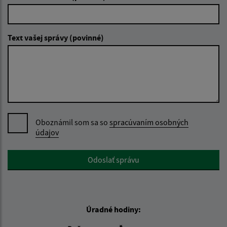
Text vašej správy (povinné)
Oboznámil som sa so
spracúvaním osobných
údajov
Google reCaptcha Response
Odoslať správu
Úradné hodiny: