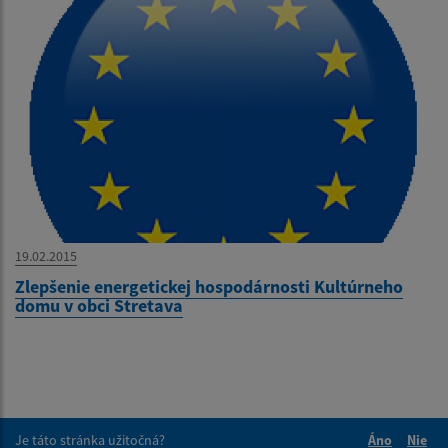
19.02.2015
Zlepšenie energetickej hospodárnosti Kultúrneho
domu v obci Stretava
Je táto stránka užitočná?
Áno
Nie