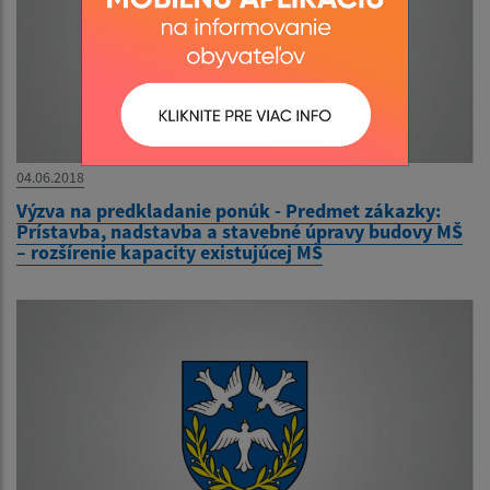
04.06.2018
Výzva na predkladanie ponúk - Predmet zákazky:
Prístavba, nadstavba a stavebné úpravy budovy MŠ
– rozšírenie kapacity existujúcej MŠ