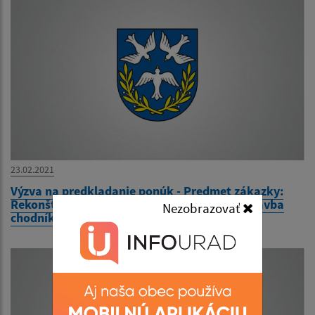
23.02.2021
Výzva na predkladanie ponúk - Predmet zákazky:
Rekonštrukcia miestnych komunikácií a výstavba
Nezobrazovať
chodníkov v obci Stretava