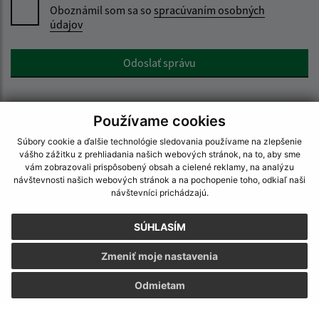
Oboznámil som sa so
spracúvaním osobných
údajov
Google reCaptcha Response
Odoslať správu
Používame cookies
Úradné hodiny:
Súbory cookie a ďalšie technológie sledovania používame na zlepšenie
vášho zážitku z prehliadania našich webových stránok, na to, aby sme
Deň
Čas
vám zobrazovali prispôsobený obsah a cielené reklamy, na analýzu
Pondelok:
08:00 - 13:45
návštevnosti našich webových stránok a na pochopenie toho, odkiaľ naši
návštevníci prichádzajú.
Utorok:
08:00 - 13:45
Streda:
08:00 - 16:30
SÚHLASÍM
Štvrtok:
08:00 - 13:45
Piatok:
08:00 - 11:30
Zmeniť moje nastavenia
Kontakt:
Odmietam
Obecný úrad Stretava