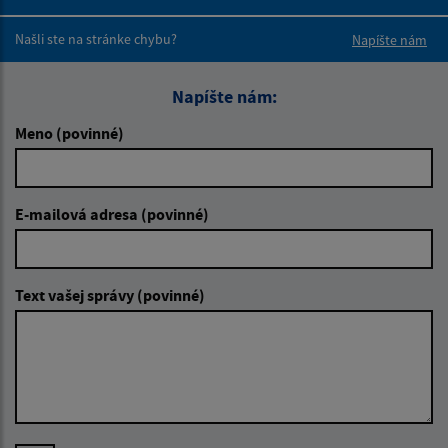
Boli tieto 
Boli 
Našli ste na stránke chybu?
Napíšte nám
Napíšte nám:
Meno (povinné)
E-mailová adresa (povinné)
Text vašej správy (povinné)