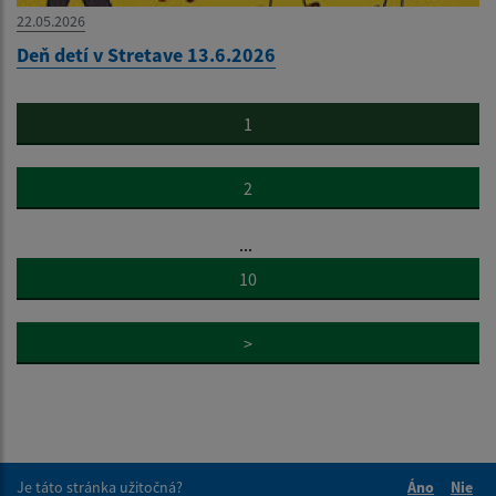
22.05.2026
Deň detí v Stretave 13.6.2026
1
2
...
10
>
Je táto stránka užitočná?
Áno
Nie