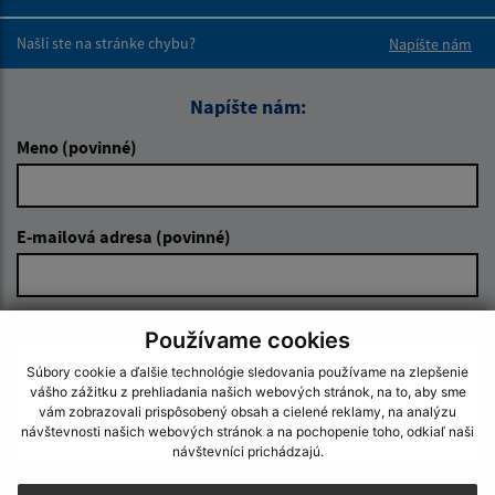
Boli tieto 
Boli 
Našli ste na stránke chybu?
Napíšte nám
Napíšte nám:
Meno (povinné)
E-mailová adresa (povinné)
Text vašej správy (povinné)
Používame cookies
Súbory cookie a ďalšie technológie sledovania používame na zlepšenie
vášho zážitku z prehliadania našich webových stránok, na to, aby sme
vám zobrazovali prispôsobený obsah a cielené reklamy, na analýzu
návštevnosti našich webových stránok a na pochopenie toho, odkiaľ naši
návštevníci prichádzajú.