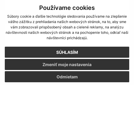
Používame cookies
Súbory cookie a ďalšie technológie sledovania používame na zlepšenie
Text vašej správy (povinné)
vášho zážitku z prehliadania našich webových stránok, na to, aby sme
vám zobrazovali prispôsobený obsah a cielené reklamy, na analýzu
návštevnosti našich webových stránok a na pochopenie toho, odkiaľ naši
návštevníci prichádzajú.
SÚHLASÍM
Zmeniť moje nastavenia
Oboznámil som sa so
spracúvaním osobných
údajov
Odmietam
Google reCaptcha Response
Odoslať správu
Úradné hodiny:
Deň
Čas