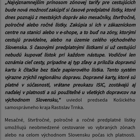
„Najvýznamnejším prínosom zónovej tarify pre cestujúcich
bude nová možnosť zakúpiť si časové predplatné lístky, ktoré
dnes poznajú z mestských dopráv ako mesačníky, štvrťročné,
polročné alebo ročné lístky. Zakúpia si ich v zákazníckom
centre na stanici alebo v e-shope, a to buď na zóny, ktorými
cestujú pravidelne, alebo na územie celého východného
Slovenska. S časovými predplatnými lístkami si už cestujúci
nebudú kupovať lístok pri každom nástupe. Vodičovi len
oznámia cieľ cesty, prípadne aj typ zľavy a priložia dopravnú
kartu k čítačke bez tlače papierového lístka. Tento systém
výrazne zrýchli regionálnu dopravu. Dopravné karty, ktoré sú
platné v súčasnosti, vrátane preukazu ISIC, zostávajú aj
naďalej v platnosti a sú použiteľné u všetkých dopravcov na
východnom Slovensku,“
uviedol predseda Košického
samosprávneho kraja Rastislav Trnka.
Mesačné, štvrťročné, polročné a ročné predplatné lístky
umožňujú neobmedzené cestovanie vo vybraných zónach
alebo na celom východnom Slovensku počas ich platnosti.