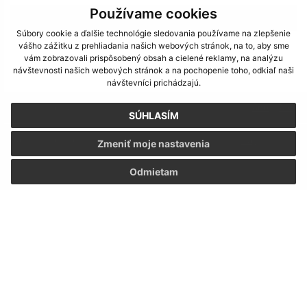
Používame cookies
>
Súbory cookie a ďalšie technológie sledovania používame na zlepšenie
vášho zážitku z prehliadania našich webových stránok, na to, aby sme
vám zobrazovali prispôsobený obsah a cielené reklamy, na analýzu
návštevnosti našich webových stránok a na pochopenie toho, odkiaľ naši
návštevníci prichádzajú.
Je táto stránka užitočná?
Áno
Nie
SÚHLASÍM
Boli tieto 
Boli 
Našli ste na stránke chybu?
Napíšte nám
Zmeniť moje nastavenia
Odmietam
Napíšte nám:
Meno (povinné)
E-mailová adresa (povinné)