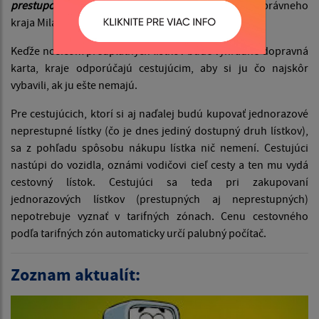
prestupovať,“
povedal predseda Prešovského samosprávneho
kraja Milan Majerský.
Keďže nosičom predplatných lístkov bude výhradne dopravná
karta, kraje odporúčajú cestujúcim, aby si ju čo najskôr
vybavili, ak ju ešte nemajú.
Pre cestujúcich, ktorí si aj naďalej budú kupovať jednorazové
neprestupné lístky (čo je dnes jediný dostupný druh lístkov),
sa z pohľadu spôsobu nákupu lístka nič nemení. Cestujúci
nastúpi do vozidla, oznámi vodičovi cieľ cesty a ten mu vydá
cestovný lístok. Cestujúci sa teda pri zakupovaní
jednorazových lístkov (prestupných aj neprestupných)
nepotrebuje vyznať v tarifných zónach. Cenu cestovného
podľa tarifných zón automaticky určí palubný počítač.
Zoznam aktualít: