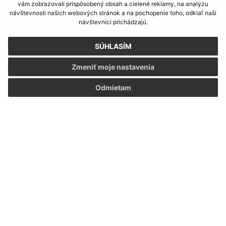
vám zobrazovali prispôsobený obsah a cielené reklamy, na analýzu
návštevnosti našich webových stránok a na pochopenie toho, odkiaľ naši
Vyhlásenie o prístupnosti
návštevníci prichádzajú.
Autorské práva
Ochrana osobných údajov
SÚHLASÍM
Navigácia:
Zmeniť moje nastavenia
Vytlačiť aktuálnu stránku
Odmietam
Mapa stránok
Cookies
Rýchle odkazy:
Aktuality
História
Fotogaléria
Kontakty
Triedenie odpadu
Aktualizované:
07.08.2026 06:08 hod.