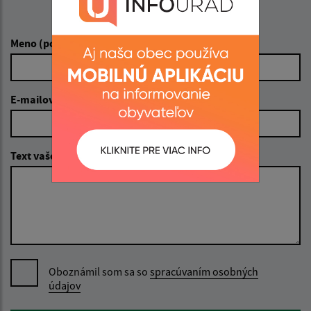
Napíšte nám:
Meno (povinné)
E-mailová adresa (povinné)
Text vašej správy (povinné)
Oboznámil som sa so
spracúvaním osobných
údajov