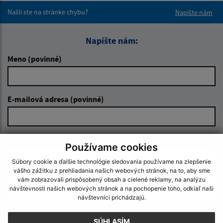
Našli ste na stránke chybu?
Napíšte nám
Napíšte nám:
Meno (povinné)
E-mailová adresa (povinné)
Text vašej správy (povinné)
Používame cookies
Súbory cookie a ďalšie technológie sledovania používame na zlepšenie
vášho zážitku z prehliadania našich webových stránok, na to, aby sme
vám zobrazovali prispôsobený obsah a cielené reklamy, na analýzu
návštevnosti našich webových stránok a na pochopenie toho, odkiaľ naši
návštevníci prichádzajú.
SÚHLASÍM
Oboznámil som sa so
spracúvaním osobných