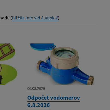
padu (
bližšie info viď článok
)
06.08.2026
Odpočet vodomerov
6.8.2026