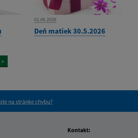
01.06.2026
u
Deň matiek 30.5.2026
>
 ste na stránke chybu?
vás užitočné?
e pre vás užitočné?
Kontakt: