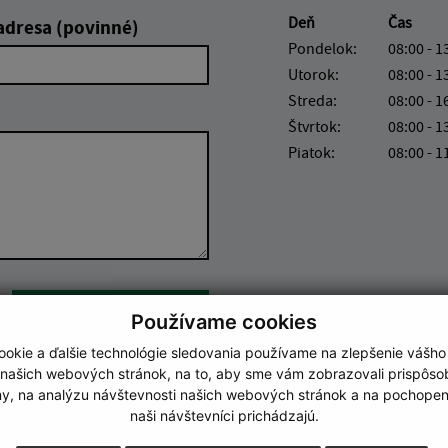
Deň
Čas
adresa (povinné)
Pondelok:
08:00 - 1
Utorok:
08:00 - 1
Streda:
08:00 - 1
Štvrtok:
08:00 - 1
Piatok:
08:00 - 1
Google reCaptcha Response
Odoslať správu
Používame cookies
okie a ďalšie technológie sledovania používame na zlepšenie vášho
 našich webových stránok, na to, aby sme vám zobrazovali prispôs
my, na analýzu návštevnosti našich webových stránok a na pochopeni
naši návštevníci prichádzajú.