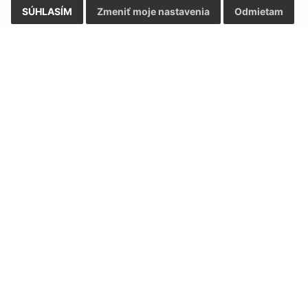
SÚHLASÍM
Zmeniť moje nastavenia
Odmietam
Rýchle odkazy:
Aktualiz
nku
Aktuality
07.08.2026 
História
RSS
Fotogaléria