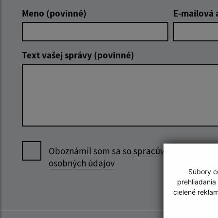
Meno (povinné)
E-mailová 
Text vašej správy (povinné)
Oboznámil som sa so
spracúvaním
osobných údajov
Súbory co
prehliadania
cielené rekla