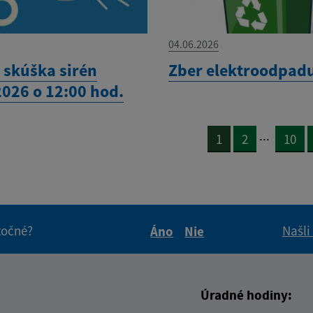
04.06.2026
 skúška sirén
Zber elektroodpad
2026 o 12:00 hod.
...
1
2
10
itočné?
Našli
Áno
Nie
Boli tieto informácie pre 
Boli tieto informáci
Úradné hodiny: