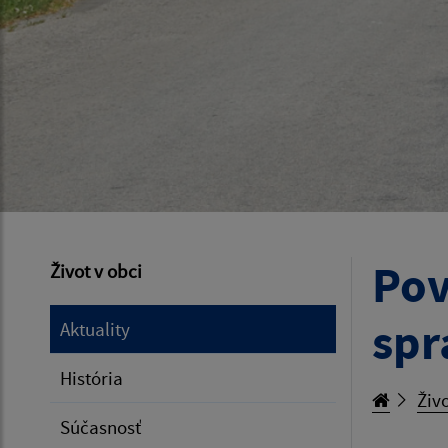
Pov
Život v obci
spr
Aktuality
História
Živo
Súčasnosť