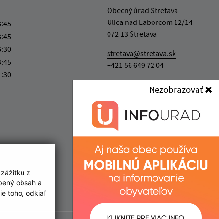
Obecný úrad Stretava
Ulica nad Laborcom 12/14
3:45
072 13 Stretava
3:45
6:30
stretava@stretava.sk
3:45
+421 56 649 72 04
1:30
IČO: 00 325 821
Nezobrazovať
 zážitku z
obený obsah a
e toho, odkiaľ