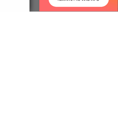
ované:
Správca obsahu:
06:08 hod.
Správca obsahu je Obec Stretava.
Vytvorené v súlade s
Jednotným
dizajn manuálom elektronických