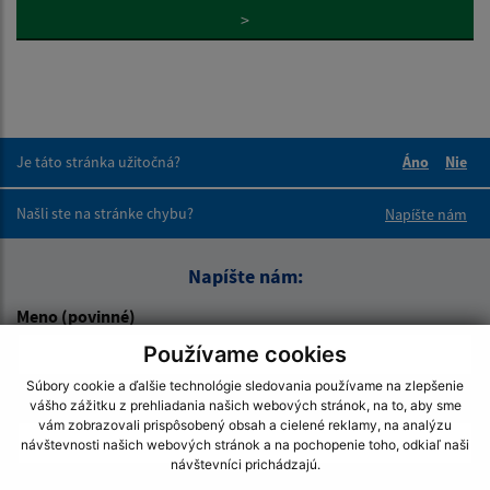
>
Je táto stránka užitočná?
Áno
Nie
Boli tieto 
Boli 
Našli ste na stránke chybu?
Napíšte nám
Napíšte nám:
Meno (povinné)
Používame cookies
Súbory cookie a ďalšie technológie sledovania používame na zlepšenie
E-mailová adresa (povinné)
vášho zážitku z prehliadania našich webových stránok, na to, aby sme
vám zobrazovali prispôsobený obsah a cielené reklamy, na analýzu
návštevnosti našich webových stránok a na pochopenie toho, odkiaľ naši
návštevníci prichádzajú.