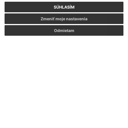
Text vašej správy (povinné)
SÚHLASÍM
Zmeniť moje nastavenia
Odmietam
Oboznámil som sa so
spracúvaním osobných
údajov
Google reCaptcha Response
Odoslať správu
Úradné hodiny:
Deň
Čas
Pondelok:
08:00 - 13:45
Utorok:
08:00 - 13:45