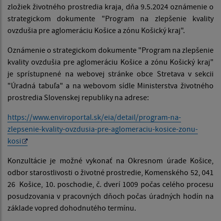
zložiek životného prostredia kraja, dňa 9.5.2024 oznámenie o
strategickom dokumente "Program na zlepšenie kvality
ovzdušia pre aglomeráciu Košice a zónu Košický kraj".
Oznámenie o strategickom dokumente "Program na zlepšenie
kvality ovzdušia pre aglomeráciu Košice a zónu Košický kraj"
je sprístupnené na webovej stránke obce Stretava v sekcii
"Úradná tabuľa" a na webovom sídle Ministerstva životného
prostredia Slovenskej republiky na adrese:
https://www.enviroportal.sk/eia/detail/program-na-
zlepsenie-kvality-ovzdusia-pre-aglomeraciu-kosice-zonu-
kosi
Konzultácie je možné vykonať na Okresnom úrade Košice,
odbor starostlivosti o životné prostredie, Komenského 52, 041
26 Košice, 10. poschodie, č. dverí 1009 počas celého procesu
posudzovania v pracovných dňoch počas úradných hodín na
základe vopred dohodnutého termínu.