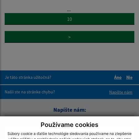
...
10
>
Je táto stránka užitočná?
Áno
Nie
Boli tieto 
Boli 
Našli ste na stránke chybu?
Napíšte nám
Napíšte nám:
Meno (povinné)
Používame cookies
Súbory cookie a ďalšie technológie sledovania používame na zlepšenie