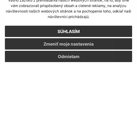
vášho zážitku z prehliadania našich webových stránok, na to, aby sme
vám zobrazovali prispôsobený obsah a cielené reklamy, na analýzu
E-mailová adresa (povinné)
návštevnosti našich webových stránok a na pochopenie toho, odkiaľ naši
návštevníci prichádzajú.
Text vašej správy (povinné)
SÚHLASÍM
Zmeniť moje nastavenia
Odmietam
Oboznámil som sa so
spracúvaním osobných
údajov
Google reCaptcha Response
Odoslať správu
Úradné hodiny: