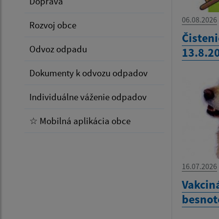
Doprava
06.08.2026
Rozvoj obce
Čisten
Odvoz odpadu
13.8.2
Dokumenty k odvozu odpadov
Individuálne váženie odpadov
☆ Mobilná aplikácia obce
16.07.2026
Vakciná
besnot