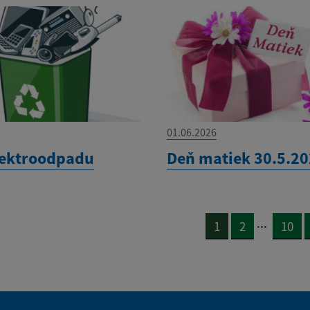
01.06.2026
lektroodpadu
Deň matiek 30.5.2
...
1
2
10