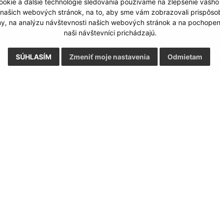
okie a ďalšie technológie sledovania používame na zlepšenie vášho
 našich webových stránok, na to, aby sme vám zobrazovali prispôs
my, na analýzu návštevnosti našich webových stránok a na pochopeni
naši návštevníci prichádzajú.
SÚHLASÍM
Zmeniť moje nastavenia
Odmietam