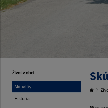
Skú
Život v obci
Aktuality
Živo
História