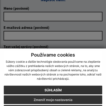
Meno (povinné)
E-mailová adresa (povinné)
Text vašej správy (povinné)
Používame cookies
Súbory cookie a ďalšie technológie sledovania používame na zlepšenie
vášho zážitku z prehliadania našich webových stránok, na to, aby sme
vám zobrazovali prispôsobený obsah a cielené reklamy, na analýzu
návštevnosti našich webových stránok a na pochopenie toho, odkiaľ naši
návštevníci prichádzajú.
Oboznámil som sa so
spracúvaním osobných
SÚHLASÍM
údajov
Zmeniť moje nastavenia
Google reCaptcha Response
Odoslať správu