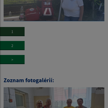
1
2
>
Zoznam fotogalérií: