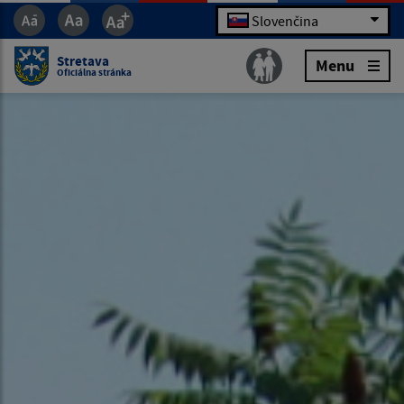
Slovenčina
Stretava
Menu
Oficiálna stránka