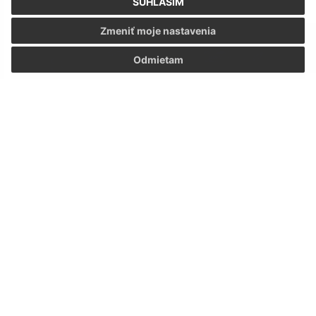
SÚHLASÍM
Zmeniť moje nastavenia
Odmietam
Stretnutie rodákov Stretavy 27.7.2024