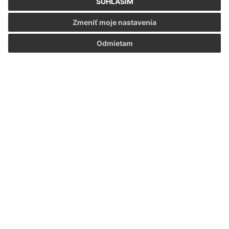
SÚHLASÍM
Zmeniť moje nastavenia
Odmietam
Stretnutie rodákov Stretavy 27.7.2024